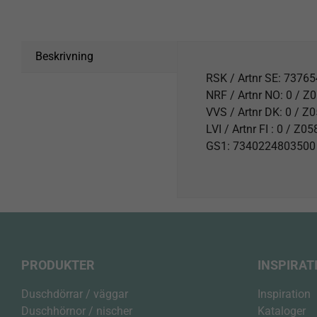
Beskrivning
RSK / Artnr SE: 7376
NRF / Artnr NO: 0 / 
VVS / Artnr DK: 0 / Z
LVI / Artnr FI : 0 / Z0
GS1: 7340224803500
PRODUKTER
INSPIRAT
Duschdörrar / väggar
Inspiration
Duschhörnor / nischer
Kataloger