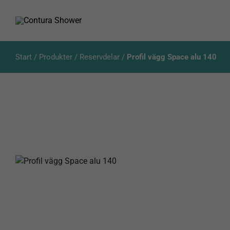
Fortsätt
till
innehållet
Start
/
Produkter
/
Reservdelar
/
Profil vägg Space alu 140