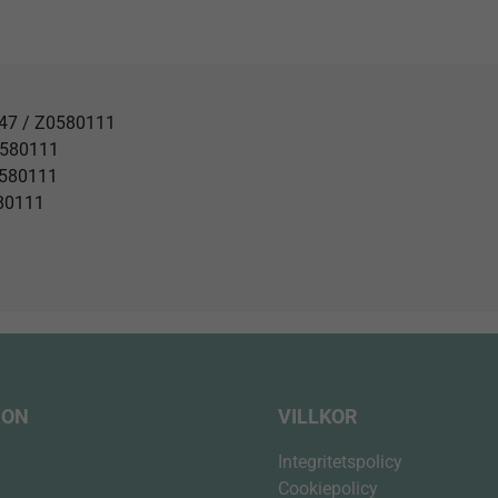
Space
alu
140
mängd
547 / Z0580111
Z0580111
0580111
580111
ION
VILLKOR
Integritetspolicy
Cookiepolicy