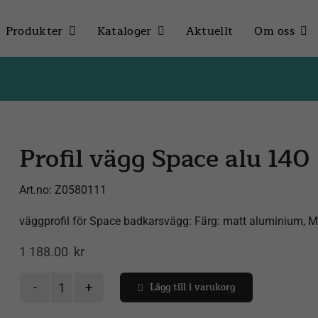
Produkter
Kataloger
Aktuellt
Om oss
Profil vägg Space alu 140
Art.no:
Z0580111
väggprofil för Space badkarsvägg: Färg: matt aluminium, 
1 188.00
kr
Lägg till i varukorg
Profil
vägg