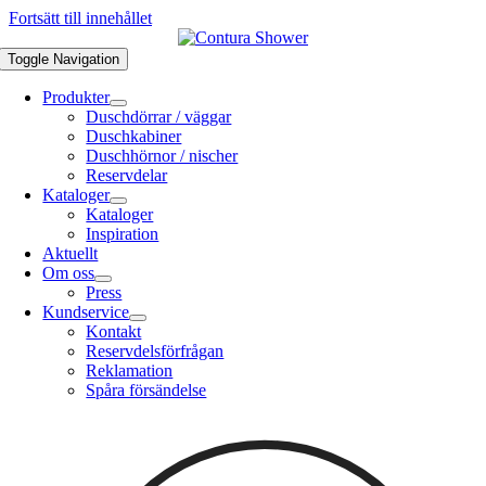
Fortsätt till innehållet
Toggle Navigation
Produkter
Duschdörrar / väggar
Duschkabiner
Duschhörnor / nischer
Reservdelar
Kataloger
Kataloger
Inspiration
Aktuellt
Om oss
Press
Kundservice
Kontakt
Reservdelsförfrågan
Reklamation
Spåra försändelse