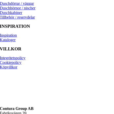
Duschdörrar / väggar
Duschhörnor / nischer
Duschkabiner
Tillbehör / reservdelar
INSPIRATION
Inspiration
Kataloger
VILLKOR
Integritetspolicy
Cookiepolicy
Köpvillkor
Contura Group AB
Fabriksvägen 39