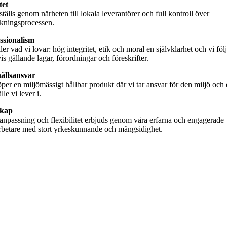
tet
tälls genom närheten till lokala leverantörer och full kontroll över
erkningsprocessen.
ssionalism
ler vad vi lovar: hög integritet, etik och moral en självklarhet och vi föl
is gällande lagar, förordningar och föreskrifter.
ällsansvar
per en miljömässigt hållbar produkt där vi tar ansvar för den miljö och 
le vi lever i.
kap
npassning och flexibilitet erbjuds genom våra erfarna och engagerade
betare med stort yrkeskunnande och mångsidighet.