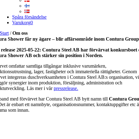
Spåra försändelse
Varukorg
0
Start
/
Om oss
ura Shower får ny ägare – blir affärsområde inom Contura Grou
 release 2025-05-22:
Contura Steel AB har förvärvat konkursboet 
ra Shower AB och stärker sin position i Norden.
rvet omfattar samtliga tillgångar inklusive varumärken,
ktionsutrustning, lager, fastigheter och immateriella rättigheter. Genom
rvet integreras duschverksamheten i Contura Steel AB:s organisation, vi
ggör synergier inom produktion, försäljning, administration och
ktutveckling. Läs mer i vår
pressrelease.
band med förvärvet har Contura Steel AB bytt namn till
Contura Gro
Det är enbart ett namnbyte, organisationsnummer, kontaktuppgifter etc ä
ma som innan.