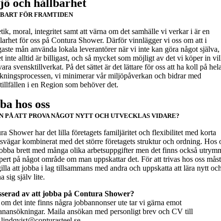
jö och hållbarhet
BART FÖR FRAMTIDEN
ik, moral, integritet samt att värna om det samhälle vi verkar i är en
klarhet för oss på Contura Shower. Därför vinnlägger vi oss om att i
gaste mån använda lokala leverantörer när vi inte kan göra något själva,
 inte alltid är billigast, och så mycket som möjligt av det vi köper in vil
vara svensktillverkat. På det sättet är det lättare för oss att ha koll på hel
erkningsprocessen, vi minimerar vår miljöpåverkan och bidrar med
tillfällen i en Region som behöver det.
ba hos oss
N PÅ ATT PROVA NÅGOT NYTT OCH UTVECKLAS VIDARE?
a Shower har det lilla företagets familjäritet och flexibilitet med korta
tsvägar kombinerat med det större företagets struktur och ordning. Hos o
obba brett med många olika arbetsuppgifter men det finns också utrymm
xpert på något område om man uppskattar det. För att trivas hos oss mås
lla att jobba i lag tillsammans med andra och uppskatta att lära nytt oc
 sig själv lite.
sserad av att jobba på Contura Shower?
om det inte finns några jobbannonser ute tar vi gärna emot
anansökningar. Maila ansökan med personligt brev och CV till
n.lindqvist@conturasteel.se.