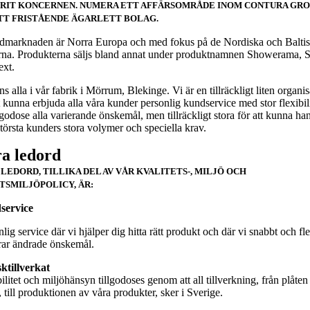
RIT KONCERNEN. NUMERA ETT AFFÄRSOMRÅDE INOM CONTURA GRO
ETT FRISTÅENDE ÄGARLETT BOLAG.
marknaden är Norra Europa och med fokus på de Nordiska och Balti
rna. Produkterna säljs bland annat under produktnamnen Showerama, 
ext.
ns alla i vår fabrik i Mörrum, Blekinge. Vi är en tillräckligt liten organi
t kunna erbjuda alla våra kunder personlig kundservice med stor flexibili
llgodose alla varierande önskemål, men tillräckligt stora för att kunna ha
största kunders stora volymer och speciella krav.
a ledord
 LEDORD, TILLIKA DEL AV VÅR KVALITETS-, MILJÖ OCH
TSMILJÖPOLICY, ÄR:
service
lig service där vi hjälper dig hitta rätt produkt och där vi snabbt och fle
rar ändrade önskemål.
ktillverkat
ilitet och miljöhänsyn tillgodoses genom att all tillverkning, från plåten
 till produktionen av våra produkter, sker i Sverige.