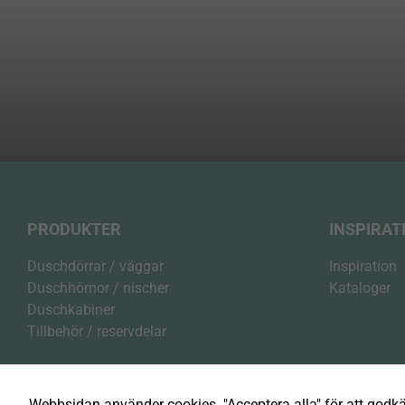
PRODUKTER
INSPIRAT
Duschdörrar / väggar
Inspiration
Duschhörnor / nischer
Kataloger
Duschkabiner
Tillbehör / reservdelar
Webbsidan använder cookies. "Acceptera alla" för att godkänn