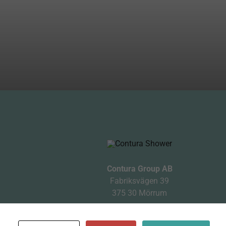
Contura Group AB
Fabriksvägen 39
375 30 Mörrum