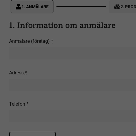
1. ANMÄLARE
2. PRO
Current
step:
1. Information om anmälare
Anmälare (företag)
*
Adress
*
Telefon
*