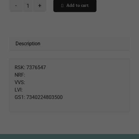
Add to cart
Profil
Ostoskori
vägg
Space
alu
141
Description
quantity
RSK: 7376547
NRF:
VVS:
LVI:
GS1: 7340224803500