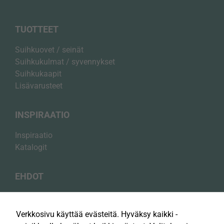
TUOTTEET
Suihkuovet / seinät
Suihkukulmat / syvennykset
Suihkukaapit
Lisävarusteet
INSPIRAATIO
Inspiraatio
Katalogit
EHDOT
Välttämättömät
Tietosuojakäytäntö
Nämä evästeet
Evästekäytäntö
ovat
Verkkosivu käyttää evästeitä. Hyväksy kaikki -
Osto­ehdot
välttämättömiä