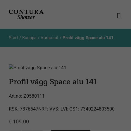
Skip
to
content
Togg
Navi
Tuotteet
Start
/
Kauppa
/
Varaosat
/
Profil vägg Space alu 141
Luettelot
Tietoja meistä
Profil vägg Space alu 141
Asiakaspalvelu
Art.no:
Z0580111
Products
RSK: 7376547NRF: VVS: LVI: GS1: 7340224803500
search
€
109.00