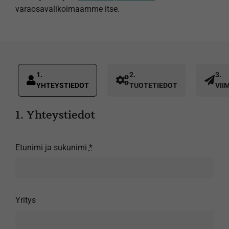
varaosavalikoimaamme itse.
Ostoskori
1.
2.
3.
Current
YHTEYSTIEDOT
TUOTETIEDOT
VII
step:
1. Yhteystiedot
Etunimi ja sukunimi
*
Yritys