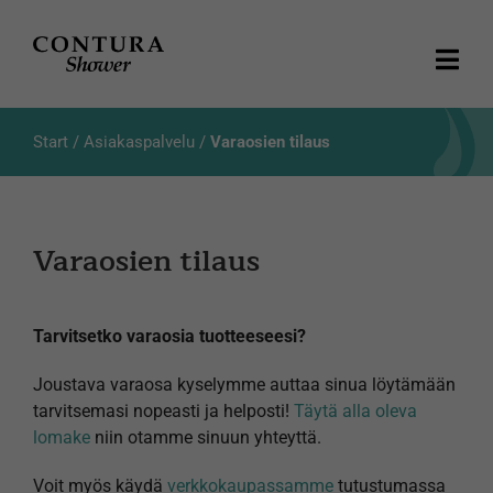
Skip
to
content
Togg
Navi
Tuotteet
Start
/
Asiakaspalvelu
/
Varaosien tilaus
Luettelot
Varaosien tilaus
Tietoja meistä
Asiakaspalvelu
Tarvitsetko varaosia tuotteeseesi?
Products
Joustava varaosa kyselymme auttaa sinua löytämään
search
tarvitsemasi nopeasti ja helposti!
Täytä alla oleva
lomake
niin otamme sinuun yhteyttä.
Voit myös käydä
verkkokaupassamme
tutustumassa