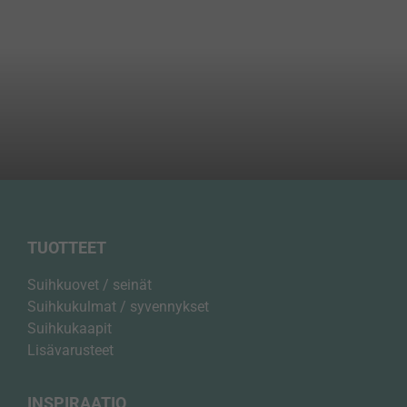
Välttämättömät
Nämä evästeet
ovat
välttämättömiä
verkkosivustomme
turvalliseen ja
oikeaan
toimintaan, joten
niitä ei voi poistaa
käytöstä.
Esimerkiksi ne
evästeet
TUOTTEET
tunnistavat sinut,
kun kirjaudut
Suihkuovet / seinät
tilillesi, ja ne
muistavat, missä
Suihkukulmat / syvennykset
vaiheessa olet
Suihkukaapit
ostosprosessissa.
Lisävarusteet
Upplevelse &
INSPIRAATIO