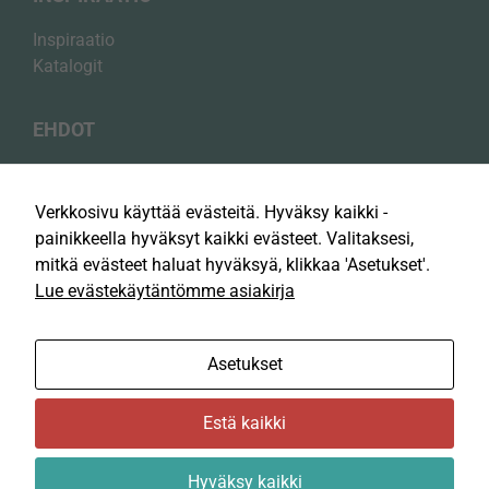
funktion
Nämä evästeet
Inspiraatio
mahdollistavat
Katalogit
tiedon
tallentamisen
siitä, miten
EHDOT
verkkosivusto
näkyy tai
Tietosuojakäytäntö
käyttäytyy.
Esimerkiksi
Evästekäytäntö
Verkkosivu käyttää evästeitä. Hyväksy kaikki -
kielivalinnat,
Osto­ehdot
painikkeella hyväksyt kaikki evästeet. Valitaksesi,
kartat, osoitteet
jne. Ne ovat
mitkä evästeet haluat hyväksyä, klikkaa 'Asetukset'.
tarpeellisia
Lue evästekäytäntömme asiakirja
sivuston
Contura Group AB
optimaalisen
toiminnan
Fabriksvägen 39
Asetukset
varmistamiseksi.
375 30 Mörrum
Estä kaikki
Hyväksy kaikki
© 2025 Contura Group AB