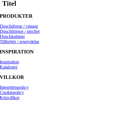
Titel
PRODUKTER
Duschdörrar / väggar
Duschhörnor / nischer
Duschkabiner
Tillbehör / reservdelar
INSPIRATION
Inspiration
Kataloger
VILLKOR
Integritetspolicy
Cookiepolicy
Köpvillkor