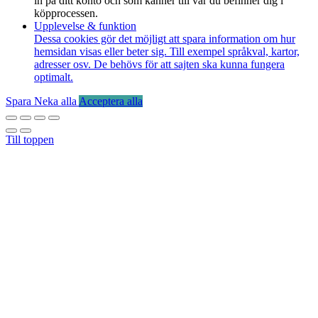
in på ditt konto och som känner till var du befinner dig i
köpprocessen.
Upplevelse & funktion
Dessa cookies gör det möjligt att spara information om hur
hemsidan visas eller beter sig. Till exempel språkval, kartor,
adresser osv. De behövs för att sajten ska kunna fungera
optimalt.
Spara
Neka alla
Acceptera alla
Till toppen