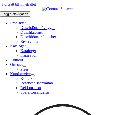
Fortsätt till innehållet
Toggle Navigation
Produkter
Duschdörrar / väggar
Duschkabiner
Duschhörnor / nischer
Reservdelar
Kataloger
Kataloger
Inspiration
Aktuellt
Om oss
Press
Kundservice
Kontakt
Reservdelsförfrågan
Reklamation
Spåra försändelse