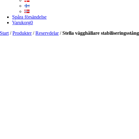
Spåra försändelse
Varukorg
0
Start
/
Produkter
/
Reservdelar
/
Stella vägghållare stabiliseringsstån