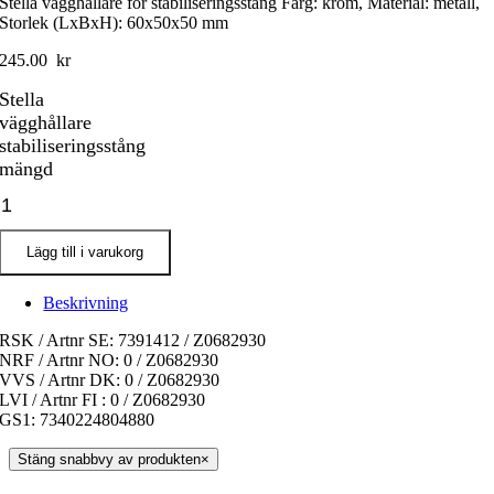
Stella vägghållare för stabiliseringsstång Färg: krom, Material: metall,
Storlek (LxBxH): 60x50x50 mm
245.00
kr
Stella
vägghållare
stabiliseringsstång
mängd
Lägg till i varukorg
Beskrivning
RSK / Artnr SE: 7391412 / Z0682930
NRF / Artnr NO: 0 / Z0682930
VVS / Artnr DK: 0 / Z0682930
LVI / Artnr FI : 0 / Z0682930
GS1: 7340224804880
Stäng snabbvy av produkten
×