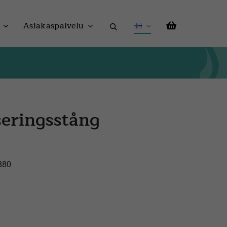
Asiakaspalvelu
iseringsstång
880