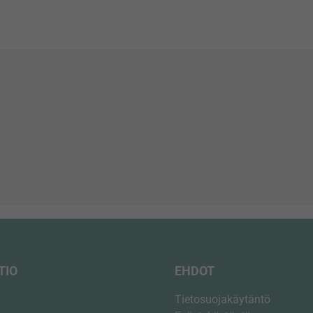
vägghållare
stabiliseringsstång
quantity
TIO
EHDOT
Tietosuojakäytäntö