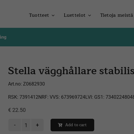
Tuotteet
Luettelot
Tietoja meistä
tång
Stella vägghållare stabil
Art.no:
Z0682930
RSK: 7391412NRF: VVS: 673969724LVI: GS1: 7340224804
€
22.50
Add to cart
Stella