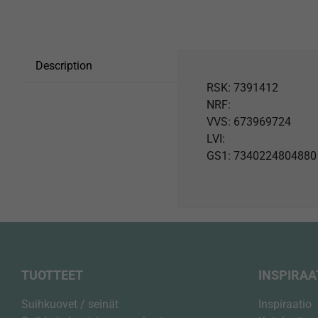
Description
RSK: 7391412
NRF:
VVS: 673969724
LVI:
GS1: 7340224804880
TUOTTEET
INSPIRAA
Suihkuovet / seinät
Inspiraatio