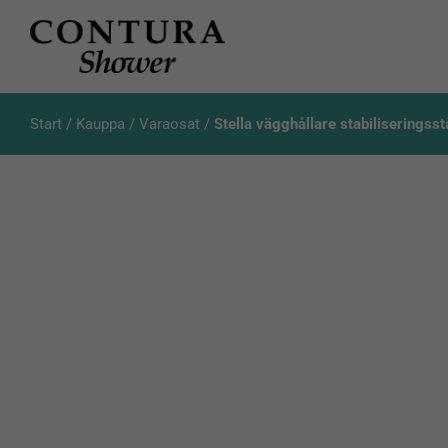
Skip
to
content
Start
/
Kauppa
/
Varaosat
/
Stella vägghållare stabiliseringss