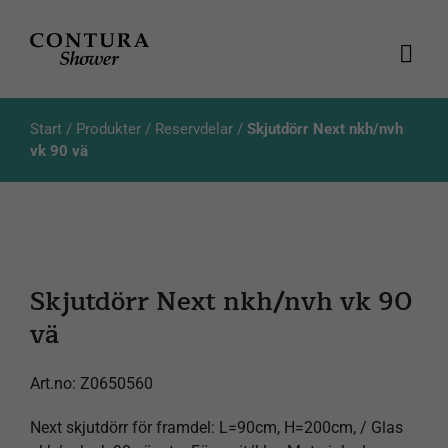
Fortsätt
till
innehållet
Togg
Navi
Produkter
Start
/
Produkter
/
Reservdelar
/
Skjutdörr Next nkh/nvh
vk 90 vä
Kataloger
Aktuellt
Skjutdörr Next nkh/nvh vk 90
Om oss
vä
Kundservice
Art.no:
Z0650560
Produktsökning
Next skjutdörr för framdel: L=90cm, H=200cm, / Glas