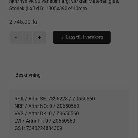
nkh/nvh vk 90 vänster Färg: vit/klar, Material: glas,
Storlek (LxBxH): 1805x390x410mm
2 745.00
kr
Spåra försändelse
Lägg till i varukorg
Skjutdörr
Next
Varukorg
nkh/nvh
vk
90
Beskrivning
vä
mängd
RSK / Artnr SE: 7396228 / Z0650560
NRF / Artnr NO: 0 / Z0650560
VVS / Artnr DK: 0 / Z0650560
LVI / Artnr FI : 0 / Z0650560
GS1: 7340224804309