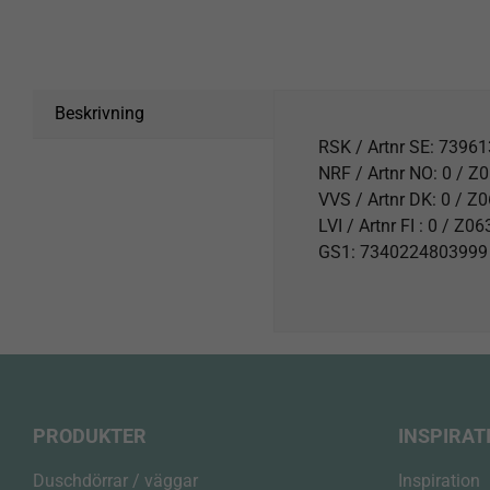
Beskrivning
RSK / Artnr SE: 7396
NRF / Artnr NO: 0 / 
VVS / Artnr DK: 0 / Z
LVI / Artnr FI : 0 / Z0
GS1: 7340224803999
PRODUKTER
INSPIRAT
Duschdörrar / väggar
Inspiration