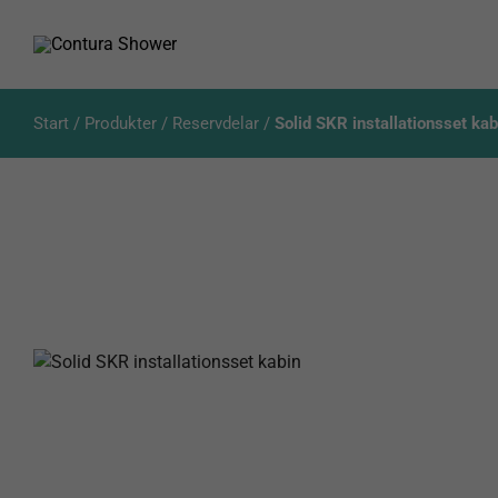
Fortsätt
till
innehållet
Start
/
Produkter
/
Reservdelar
/
Solid SKR installationsset kab