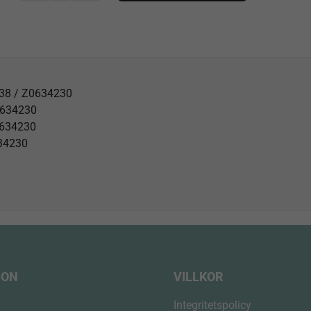
SKR
installationsset
kabin
mängd
138 / Z0634230
Z0634230
0634230
634230
ION
VILLKOR
Integritetspolicy