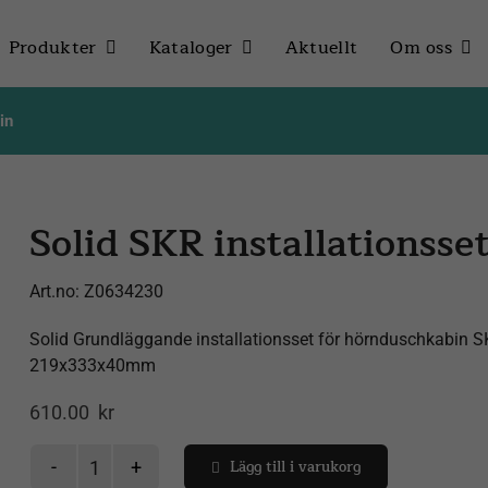
Produkter
Kataloger
Aktuellt
Om oss
in
Solid SKR installationsse
Art.no:
Z0634230
Solid Grundläggande installationsset för hörnduschkabin SKR 
219x333x40mm
610.00
kr
Lägg till i varukorg
Solid