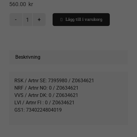
560.00
kr
Lägg till i varukorg
Solid
vattenlås
Spåra försändelse
duschkabin
mängd
Varukorg
Beskrivning
RSK / Artnr SE: 7395980 / Z0634621
NRF / Artnr NO: 0 / Z0634621
VVS / Artnr DK: 0 / Z0634621
LVI / Artnr FI : 0 / Z0634621
GS1: 7340224804019