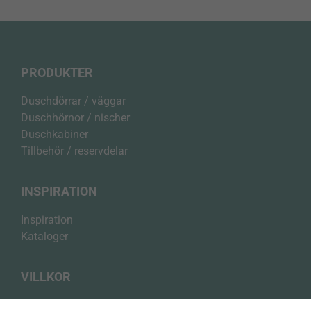
PRODUKTER
Duschdörrar / väggar
Duschhörnor / nischer
Duschkabiner
Tillbehör / reservdelar
INSPIRATION
Inspiration
Kataloger
VILLKOR
Integritetspolicy