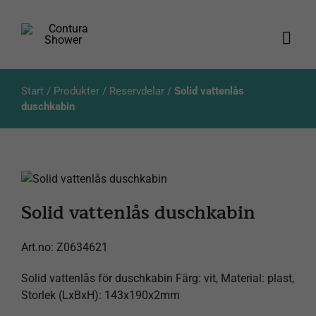
Fortsätt
till
innehållet
Togg
Navi
Produkter
Start
/
Produkter
/
Reservdelar
/
Solid vattenlås
duschkabin
Kataloger
Aktuellt
Solid vattenlås duschkabin
Om oss
Art.no:
Z0634621
Kundservice
Solid vattenlås för duschkabin Färg: vit, Material: plast,
Produktsökning
Storlek (LxBxH): 143x190x2mm