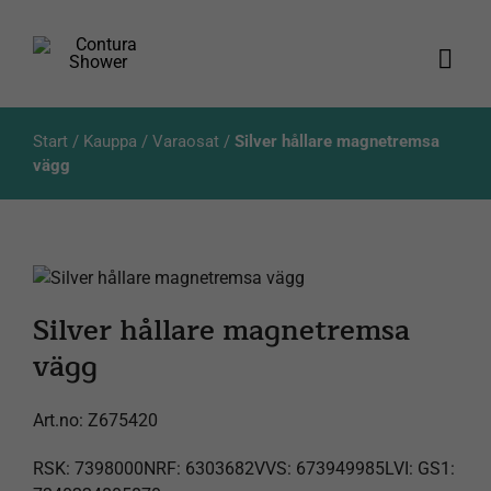
Skip
to
content
Togg
Navi
Tuotteet
Start
/
Kauppa
/
Varaosat
/
Silver hållare magnetremsa
vägg
Luettelot
Tietoja meistä
Silver hållare magnetremsa
Asiakaspalvelu
vägg
Products
search
Art.no:
Z675420
RSK: 7398000NRF: 6303682VVS: 673949985LVI: GS1: