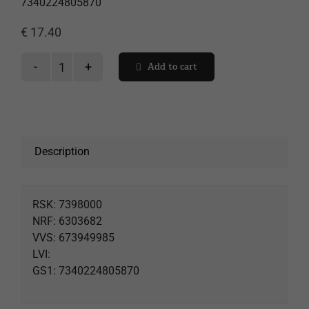
7340224805870
Ostoskori
€
17.40
Add to cart
Silver
hållare
magnetremsa
vägg
quantity
Description
RSK: 7398000
NRF: 6303682
VVS: 673949985
LVI:
GS1: 7340224805870