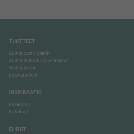
TUOTTEET
Suihkuovet / seinät
Suihkukulmat / syvennykset
Suihkukaapit
Lisävarusteet
INSPIRAATIO
Inspiraatio
Katalogit
Välttämättömät
EHDOT
Nämä evästeet