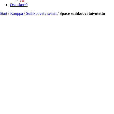
Ostoskori
0
Start
/
Kauppa
/
Suihkuovet / seinät
/
Space suihkuovi taivutettu