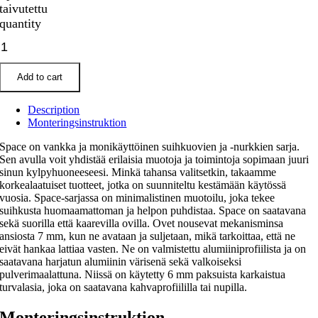
taivutettu
quantity
Add to cart
Description
Monteringsinstruktion
Space on vankka ja monikäyttöinen suihkuovien ja -nurkkien sarja.
Sen avulla voit yhdistää erilaisia muotoja ja toimintoja sopimaan juuri
sinun kylpyhuoneeseesi. Minkä tahansa valitsetkin, takaamme
korkealaatuiset tuotteet, jotka on suunniteltu kestämään käytössä
vuosia. Space-sarjassa on minimalistinen muotoilu, joka tekee
suihkusta huomaamattoman ja helpon puhdistaa. Space on saatavana
sekä suorilla että kaarevilla ovilla. Ovet nousevat mekanisminsa
ansiosta 7 mm, kun ne avataan ja suljetaan, mikä tarkoittaa, että ne
eivät hankaa lattiaa vasten. Ne on valmistettu alumiiniprofiilista ja on
saatavana harjatun alumiinin värisenä sekä valkoiseksi
pulverimaalattuna. Niissä on käytetty 6 mm paksuista karkaistua
turvalasia, joka on saatavana kahvaprofiililla tai nupilla.
Monteringsinstruktion