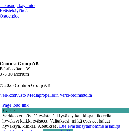
Tietosuojakäytäntö
Evästekäytäntö
Osto­ehdot
Contura Group AB
Fabriksvägen 39
375 30 Mörrum
© 2025 Contura Group AB
Verkkosivusto Mediapropellerin verkkotoimistolta
Page load link
Eväste
Verkkosivu käyttää evästeitä. Hyväksy kaikki -painikkeella
hyväksyt kaikki evästeet. Valitaksesi, mitkä evästeet haluat
hyväksyä, klikkaa 'Asetukset'.
Lue evästekäytäntömme asiakirja