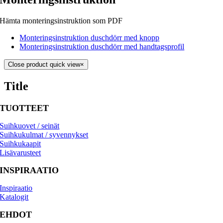
Hämta monteringsinstruktion som PDF
Monteringsinstruktion duschdörr med knopp
Monteringsinstruktion duschdörr med handtagsprofil
Close product quick view
×
Title
TUOTTEET
Suihkuovet / seinät
Suihkukulmat / syvennykset
Suihkukaapit
Lisävarusteet
INSPIRAATIO
Inspiraatio
Katalogit
EHDOT