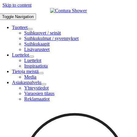
Skip to content
Toggle Navigation
Tuotteet
Suihkuovet / seinät
Suihkukulmat / syvennykset
Suihkukaapit
Lisävarusteet
Luettelot
Luettelot
Inspiraatiota
Tietoja meistä
Media
Asiakaspalvelu
Yhteystiedot
Varaosien tilaus
Reklamaatiot