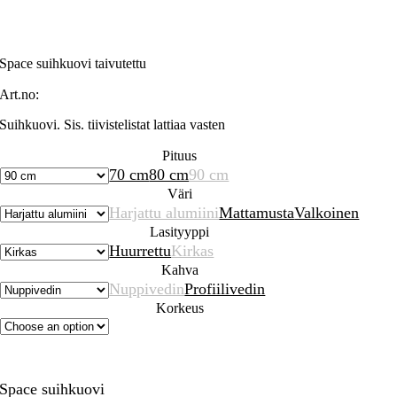
Space suihkuovi taivutettu
Art.no:
Suihkuovi. Sis. tiivistelistat lattiaa vasten
Pituus
70 cm
80 cm
90 cm
Väri
Harjattu alumiini
Mattamusta
Valkoinen
Lasityyppi
Huurrettu
Kirkas
Kahva
Nuppivedin
Profiilivedin
Korkeus
Space suihkuovi