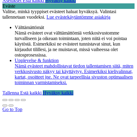
Asetukset
Estä kaikki
Hyväksy kaikki
Eväste
Valitse, minkä tyyppiset evästeet haluat hyväksyä. Valintasi
tallennetaan vuodeksi.
Lue evästekäytäntömme asiakirja
Välttämättömät
Nämä evästeet ovat välttämättömiä verkkosivustomme
turvalliseen ja oikeaan toimintaan, joten niitä ei voi poistaa
käytöstä. Esimerkiksi ne evästeet tunnistavat sinut, kun
kirjaudut tilillesi, ja ne muistavat, missä vaiheessa olet
ostosprosessissa.
Upplevelse & funktion
Nämä evästeet mahdollistavat tiedon tallentamisen siitä, miten
verkkosivusto näkyy tai käyttäytyy. Esimerkiksi kielivalinnat,
kartat, osoitteet jne. Ne ovat tarpeellisia sivuston optimaalisen
toiminnan varmistamiseksi.
Tallenna
Estä kaikki
Hyväksy kaikki
Go to Top