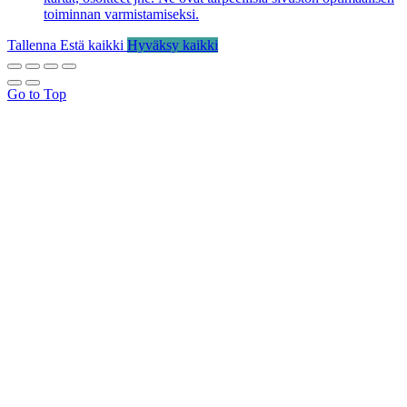
toiminnan varmistamiseksi.
Tallenna
Estä kaikki
Hyväksy kaikki
Go to Top