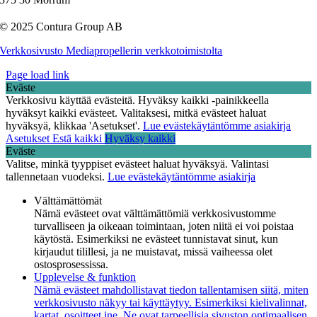
© 2025 Contura Group AB
Verkkosivusto Mediapropellerin verkkotoimistolta
Page load link
Eväste
Verkkosivu käyttää evästeitä. Hyväksy kaikki -painikkeella
hyväksyt kaikki evästeet. Valitaksesi, mitkä evästeet haluat
hyväksyä, klikkaa 'Asetukset'.
Lue evästekäytäntömme asiakirja
Asetukset
Estä kaikki
Hyväksy kaikki
Eväste
Valitse, minkä tyyppiset evästeet haluat hyväksyä. Valintasi
tallennetaan vuodeksi.
Lue evästekäytäntömme asiakirja
Välttämättömät
Nämä evästeet ovat välttämättömiä verkkosivustomme
turvalliseen ja oikeaan toimintaan, joten niitä ei voi poistaa
käytöstä. Esimerkiksi ne evästeet tunnistavat sinut, kun
kirjaudut tilillesi, ja ne muistavat, missä vaiheessa olet
ostosprosessissa.
Upplevelse & funktion
Nämä evästeet mahdollistavat tiedon tallentamisen siitä, miten
verkkosivusto näkyy tai käyttäytyy. Esimerkiksi kielivalinnat,
kartat, osoitteet jne. Ne ovat tarpeellisia sivuston optimaalisen