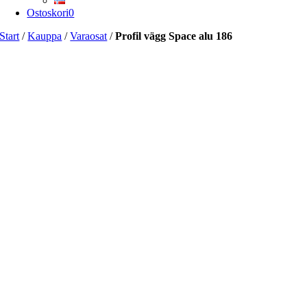
Ostoskori
0
Start
/
Kauppa
/
Varaosat
/
Profil vägg Space alu 186