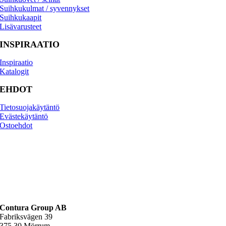
Suihkukulmat / syvennykset
Suihkukaapit
Lisävarusteet
INSPIRAATIO
Inspiraatio
Katalogit
EHDOT
Tietosuojakäytäntö
Evästekäytäntö
Osto­ehdot
Contura Group AB
Fabriksvägen 39
375 30 Mörrum