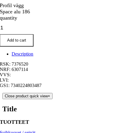
Profil vägg
Space alu 186
quantity
Add to cart
Description
RSK: 7376520
NRF: 6307114
VVS:
LVI:
GS1: 7340224803487
Close product quick view
×
Title
TUOTTEET
Suihkuovet / seinät