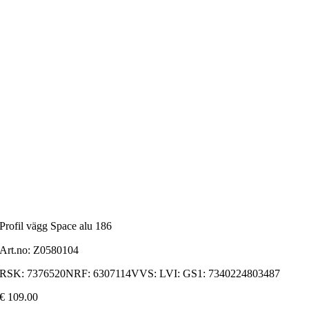
Profil vägg Space alu 186
Art.no:
Z0580104
RSK: 7376520NRF: 6307114VVS: LVI: GS1: 7340224803487
€
109.00