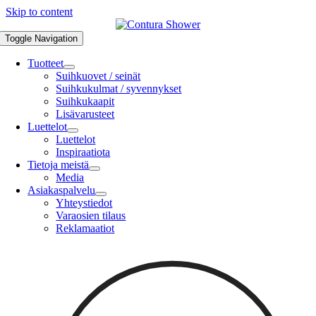
Skip to content
Toggle Navigation
Tuotteet
Suihkuovet / seinät
Suihkukulmat / syvennykset
Suihkukaapit
Lisävarusteet
Luettelot
Luettelot
Inspiraatiota
Tietoja meistä
Media
Asiakaspalvelu
Yhteystiedot
Varaosien tilaus
Reklamaatiot