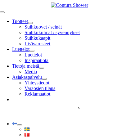
Skip
to
Toggle
content
Navigation
Tuotteet
Suihkuovet / seinät
Suihkukulmat / syvennykset
Suihkukaapit
Lisävarusteet
Luettelot
Luettelot
Inspiraatiota
Tietoja meistä
Media
Asiakaspalvelu
Yhteystiedot
Varaosien tilaus
Reklamaatiot