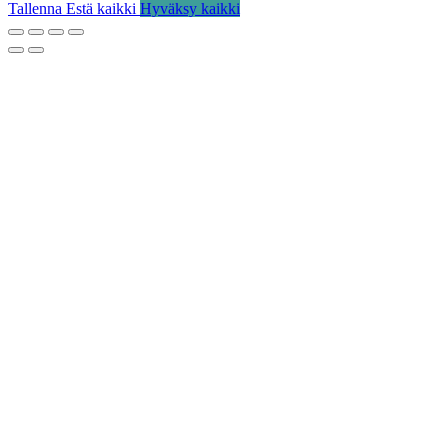
Tallenna
Estä kaikki
Hyväksy kaikki
Go
to
Top