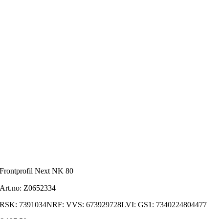
Frontprofil Next NK 80
Art.no:
Z0652334
RSK: 7391034NRF: VVS: 673929728LVI: GS1: 7340224804477