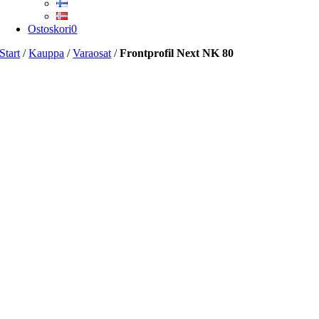
Ostoskori
0
Start
/
Kauppa
/
Varaosat
/
Frontprofil Next NK 80