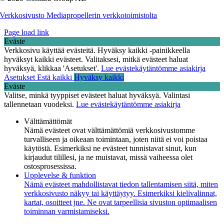
Verkkosivusto Mediapropellerin verkkotoimistolta
Page load link
Eväste
Verkkosivu käyttää evästeitä. Hyväksy kaikki -painikkeella
hyväksyt kaikki evästeet. Valitaksesi, mitkä evästeet haluat
hyväksyä, klikkaa 'Asetukset'.
Lue evästekäytäntömme asiakirja
Asetukset
Estä kaikki
Hyväksy kaikki
Eväste
Valitse, minkä tyyppiset evästeet haluat hyväksyä. Valintasi
tallennetaan vuodeksi.
Lue evästekäytäntömme asiakirja
Välttämättömät
Nämä evästeet ovat välttämättömiä verkkosivustomme
turvalliseen ja oikeaan toimintaan, joten niitä ei voi poistaa
käytöstä. Esimerkiksi ne evästeet tunnistavat sinut, kun
kirjaudut tilillesi, ja ne muistavat, missä vaiheessa olet
ostosprosessissa.
Upplevelse & funktion
Nämä evästeet mahdollistavat tiedon tallentamisen siitä, miten
verkkosivusto näkyy tai käyttäytyy. Esimerkiksi kielivalinnat,
kartat, osoitteet jne. Ne ovat tarpeellisia sivuston optimaalisen
toiminnan varmistamiseksi.