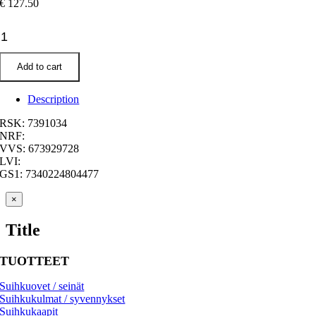
€
127.50
Frontprofil
Next
NK
Add to cart
80
quantity
Description
RSK: 7391034
NRF:
VVS: 673929728
LVI:
GS1: 7340224804477
Close
×
product
quick
Title
view
TUOTTEET
Suihkuovet / seinät
Suihkukulmat / syvennykset
Suihkukaapit