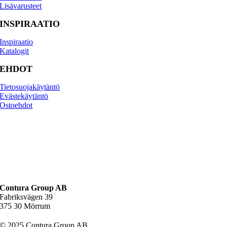
Lisävarusteet
INSPIRAATIO
Inspiraatio
Katalogit
EHDOT
Tietosuojakäytäntö
Evästekäytäntö
Osto­ehdot
Contura Group AB
Fabriksvägen 39
375 30 Mörrum
© 2025 Contura Group AB