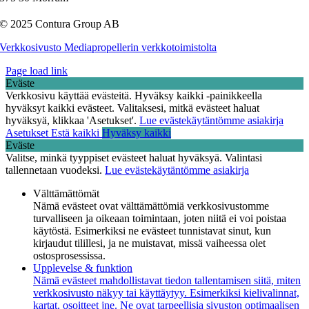
© 2025 Contura Group AB
Verkkosivusto Mediapropellerin verkkotoimistolta
Page load link
Eväste
Verkkosivu käyttää evästeitä. Hyväksy kaikki -painikkeella
hyväksyt kaikki evästeet. Valitaksesi, mitkä evästeet haluat
hyväksyä, klikkaa 'Asetukset'.
Lue evästekäytäntömme asiakirja
Asetukset
Estä kaikki
Hyväksy kaikki
Eväste
Valitse, minkä tyyppiset evästeet haluat hyväksyä. Valintasi
tallennetaan vuodeksi.
Lue evästekäytäntömme asiakirja
Välttämättömät
Nämä evästeet ovat välttämättömiä verkkosivustomme
turvalliseen ja oikeaan toimintaan, joten niitä ei voi poistaa
käytöstä. Esimerkiksi ne evästeet tunnistavat sinut, kun
kirjaudut tilillesi, ja ne muistavat, missä vaiheessa olet
ostosprosessissa.
Upplevelse & funktion
Nämä evästeet mahdollistavat tiedon tallentamisen siitä, miten
verkkosivusto näkyy tai käyttäytyy. Esimerkiksi kielivalinnat,
kartat, osoitteet jne. Ne ovat tarpeellisia sivuston optimaalisen