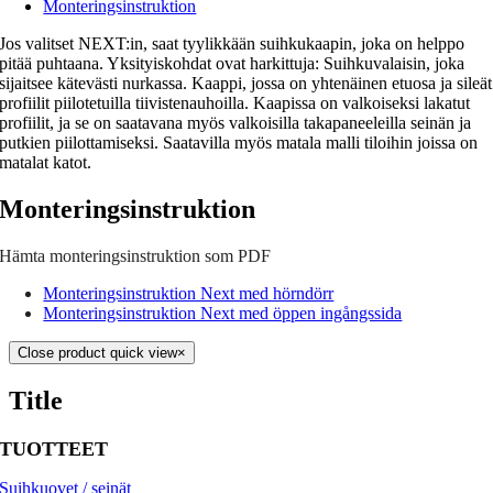
Monteringsinstruktion
Jos valitset NEXT:in, saat tyylikkään suihkukaapin, joka on helppo
pitää puhtaana. Yksityiskohdat ovat harkittuja: Suihkuvalaisin, joka
sijaitsee kätevästi nurkassa. Kaappi, jossa on yhtenäinen etuosa ja sileät
profiilit piilotetuilla tiivistenauhoilla. Kaapissa on valkoiseksi lakatut
profiilit, ja se on saatavana myös valkoisilla takapaneeleilla seinän ja
putkien piilottamiseksi. Saatavilla myös matala malli tiloihin joissa on
matalat katot.
Monteringsinstruktion
Hämta monteringsinstruktion som PDF
Monteringsinstruktion Next med hörndörr
Monteringsinstruktion Next med öppen ingångssida
Close product quick view
×
Title
TUOTTEET
Suihkuovet / seinät