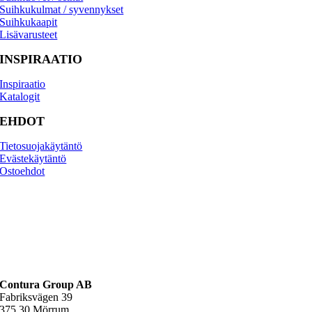
Suihkukulmat / syvennykset
Suihkukaapit
Lisävarusteet
INSPIRAATIO
Inspiraatio
Katalogit
EHDOT
Tietosuojakäytäntö
Evästekäytäntö
Osto­ehdot
Contura Group AB
Fabriksvägen 39
375 30 Mörrum