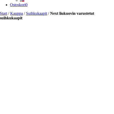
Ostoskori
0
Start
/
Kauppa
/
Suihkukaapit
/
Next liukuovin varustetut
suihkukaapit