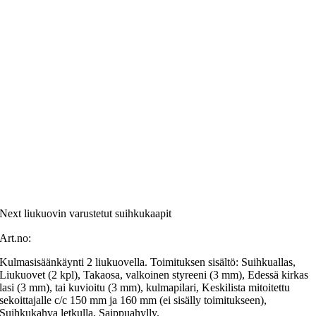
Next liukuovin varustetut suihkukaapit
Art.no:
Kulmasisäänkäynti 2 liukuovella. Toimituksen sisältö: Suihkuallas,
Liukuovet (2 kpl), Takaosa, valkoinen styreeni (3 mm), Edessä kirkas
lasi (3 mm), tai kuvioitu (3 mm), kulmapilari, Keskilista mitoitettu
sekoittajalle c/c 150 mm ja 160 mm (ei sisälly toimitukseen),
Suihkukahva letkulla, Saippuahylly.