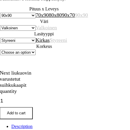
Pituus x Leveys
70x90
80x80
90x70
90x90
Väri
Valkoinen
Lasityyppi
Kirkas
Styreeni
Korkeus
Next liukuovin
varustetut
suihkukaapit
quantity
Add to cart
Description