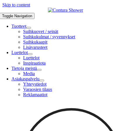
Skip to content
Toggle Navigation
Tuotteet
Suihkuovet / seinät
Suihkukulmat / syvennykset
Suihkukaapit
Lisävarusteet
Luettelot
Luettelot
Inspiraatiota
Tietoja meistä
Media
Asiakaspalvelu
Yhteystiedot
Varaosien tilaus
Reklamaatiot