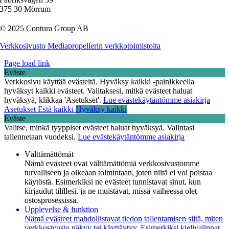
375 30 Mörrum
© 2025 Contura Group AB
Verkkosivusto Mediapropellerin verkkotoimistolta
Page load link
Eväste
Verkkosivu käyttää evästeitä. Hyväksy kaikki -painikkeella
hyväksyt kaikki evästeet. Valitaksesi, mitkä evästeet haluat
hyväksyä, klikkaa 'Asetukset'.
Lue evästekäytäntömme asiakirja
Asetukset
Estä kaikki
Hyväksy kaikki
Eväste
Valitse, minkä tyyppiset evästeet haluat hyväksyä. Valintasi
tallennetaan vuodeksi.
Lue evästekäytäntömme asiakirja
Välttämättömät
Nämä evästeet ovat välttämättömiä verkkosivustomme
turvalliseen ja oikeaan toimintaan, joten niitä ei voi poistaa
käytöstä. Esimerkiksi ne evästeet tunnistavat sinut, kun
kirjaudut tilillesi, ja ne muistavat, missä vaiheessa olet
ostosprosessissa.
Upplevelse & funktion
Nämä evästeet mahdollistavat tiedon tallentamisen siitä, miten
verkkosivusto näkyy tai käyttäytyy. Esimerkiksi kielivalinnat,