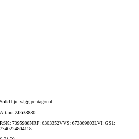
Solid hjul vägg pentagonal
Art.no:
Z0638880
RSK: 7395988NRF: 6303352VVS: 673869803LVI: GS1:
7340224804118