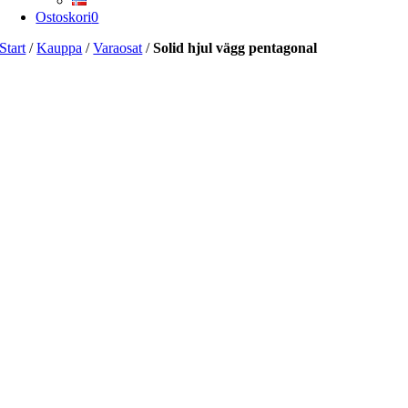
Ostoskori
0
Start
/
Kauppa
/
Varaosat
/
Solid hjul vägg pentagonal