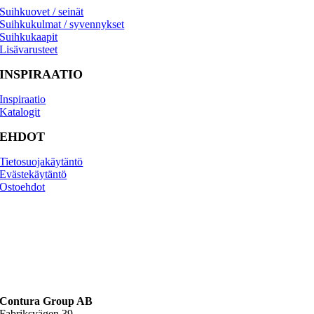
Suihkuovet / seinät
Suihkukulmat / syvennykset
Suihkukaapit
Lisävarusteet
INSPIRAATIO
Inspiraatio
Katalogit
EHDOT
Tietosuojakäytäntö
Evästekäytäntö
Osto­ehdot
Contura Group AB
Fabriksvägen 39