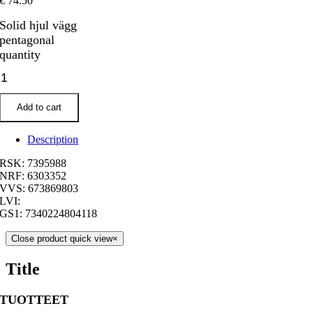
€
74.50
Solid hjul vägg
pentagonal
quantity
Add to cart
Description
RSK: 7395988
NRF: 6303352
VVS: 673869803
LVI:
GS1: 7340224804118
Close product quick view
×
Title
TUOTTEET