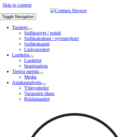
Skip to content
Toggle Navigation
Tuotteet
Suihkuovet / seinät
Suihkukulmat / syvennykset
Suihkukaapit
Lisävarusteet
Luettelot
Luettelot
Inspiraatiota
Tietoja meistä
Media
Asiakaspalvelu
Yhteystiedot
Varaosien tilaus
Reklamaatiot