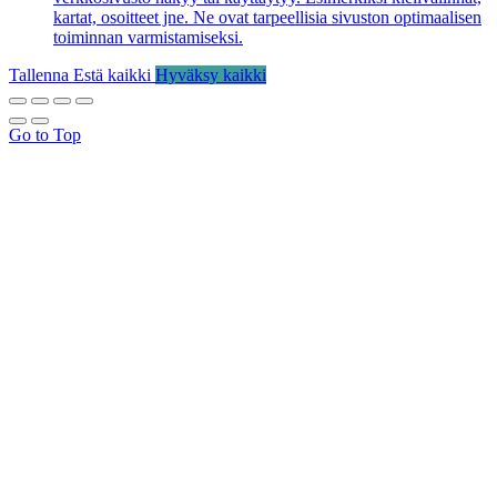
kartat, osoitteet jne. Ne ovat tarpeellisia sivuston optimaalisen
toiminnan varmistamiseksi.
Tallenna
Estä kaikki
Hyväksy kaikki
Go to Top