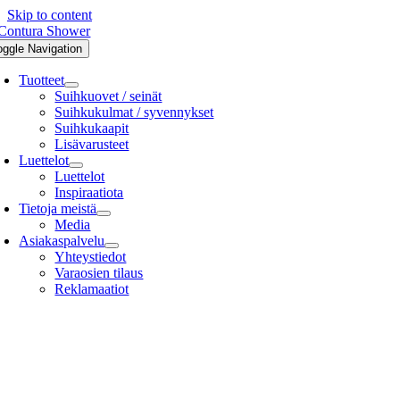
Skip to content
oggle Navigation
Tuotteet
Suihkuovet / seinät
Suihkukulmat / syvennykset
Suihkukaapit
Lisävarusteet
Luettelot
Luettelot
Inspiraatiota
Tietoja meistä
Media
Asiakaspalvelu
Yhteystiedot
Varaosien tilaus
Reklamaatiot