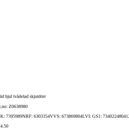
id hjul tvådelad skjutdörr
t.no:
Z0638980
K: 7395989NRF: 6303354VVS: 673869804LVI: GS1: 73402248041
4.50