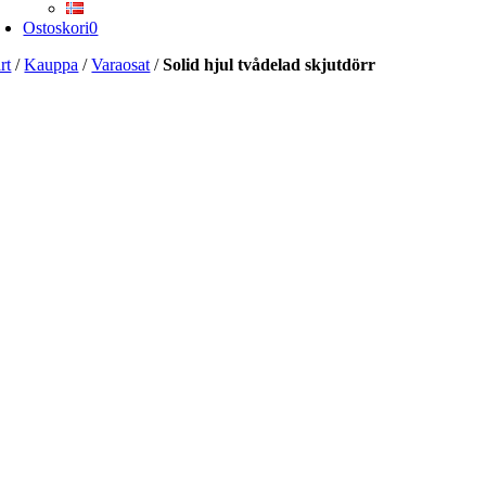
Ostoskori
0
rt
/
Kauppa
/
Varaosat
/
Solid hjul tvådelad skjutdörr