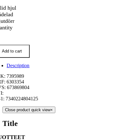
lid hjul
ådelad
jutdörr
antity
Add to cart
Description
K: 7395989
F: 6303354
S: 673869804
I:
1: 7340224804125
Close product quick view
×
Title
UOTTEET