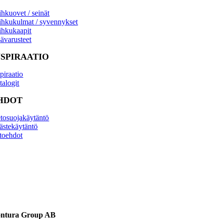
ihkuovet / seinät
ihkukulmat / syvennykset
ihkukaapit
sävarusteet
NSPIRAATIO
piraatio
talogit
HDOT
etosuojakäytäntö
ästekäytäntö
to­ehdot
ntura Group AB