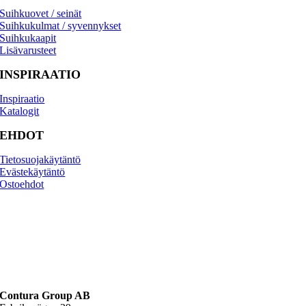
Suihkuovet / seinät
Suihkukulmat / syvennykset
Suihkukaapit
Lisävarusteet
INSPIRAATIO
Inspiraatio
Katalogit
EHDOT
Tietosuojakäytäntö
Evästekäytäntö
Osto­ehdot
Contura Group AB