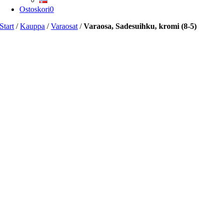
Ostoskori
0
Start
/
Kauppa
/
Varaosat
/
Varaosa, Sadesuihku, kromi (8-5)