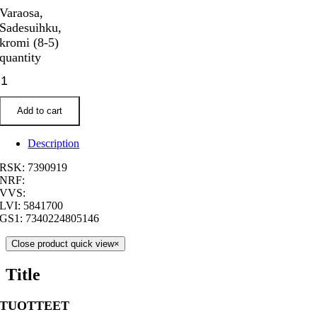
Varaosa,
Sadesuihku,
kromi (8-5)
quantity
Add to cart
Description
RSK: 7390919
NRF:
VVS:
LVI: 5841700
GS1: 7340224805146
Close product quick view
×
Title
TUOTTEET