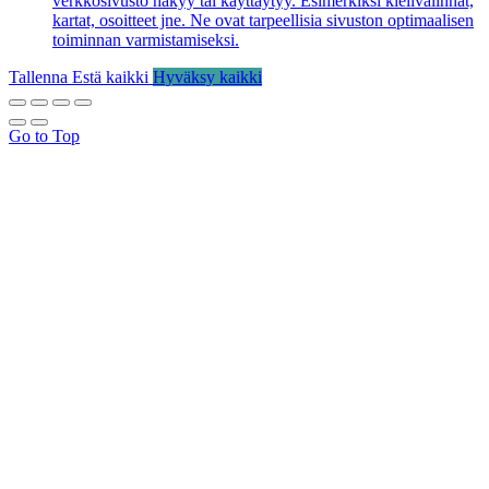
verkkosivusto näkyy tai käyttäytyy. Esimerkiksi kielivalinnat,
kartat, osoitteet jne. Ne ovat tarpeellisia sivuston optimaalisen
toiminnan varmistamiseksi.
Tallenna
Estä kaikki
Hyväksy kaikki
Go to Top