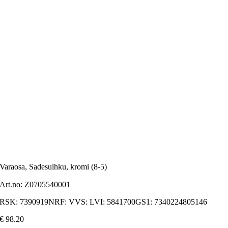
Varaosa, Sadesuihku, kromi (8-5)
Art.no:
Z0705540001
RSK: 7390919NRF: VVS: LVI: 5841700GS1: 7340224805146
€
98.20