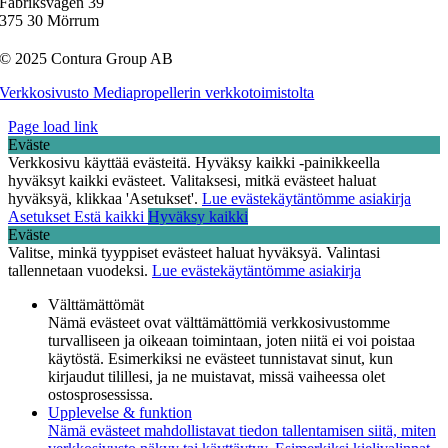
Fabriksvägen 39
375 30 Mörrum
© 2025 Contura Group AB
Verkkosivusto Mediapropellerin verkkotoimistolta
Page load link
Eväste
Verkkosivu käyttää evästeitä. Hyväksy kaikki -painikkeella
hyväksyt kaikki evästeet. Valitaksesi, mitkä evästeet haluat
hyväksyä, klikkaa 'Asetukset'.
Lue evästekäytäntömme asiakirja
Asetukset
Estä kaikki
Hyväksy kaikki
Eväste
Valitse, minkä tyyppiset evästeet haluat hyväksyä. Valintasi
tallennetaan vuodeksi.
Lue evästekäytäntömme asiakirja
Välttämättömät
Nämä evästeet ovat välttämättömiä verkkosivustomme
turvalliseen ja oikeaan toimintaan, joten niitä ei voi poistaa
käytöstä. Esimerkiksi ne evästeet tunnistavat sinut, kun
kirjaudut tilillesi, ja ne muistavat, missä vaiheessa olet
ostosprosessissa.
Upplevelse & funktion
Nämä evästeet mahdollistavat tiedon tallentamisen siitä, miten