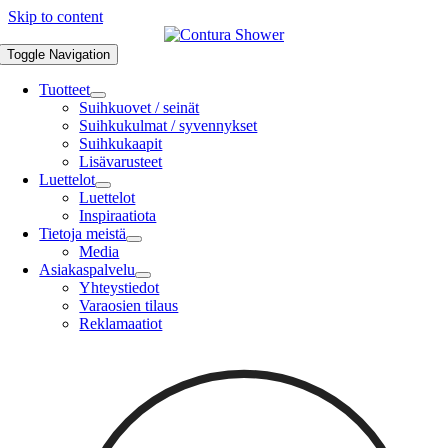
Skip to content
Toggle Navigation
Tuotteet
Suihkuovet / seinät
Suihkukulmat / syvennykset
Suihkukaapit
Lisävarusteet
Luettelot
Luettelot
Inspiraatiota
Tietoja meistä
Media
Asiakaspalvelu
Yhteystiedot
Varaosien tilaus
Reklamaatiot