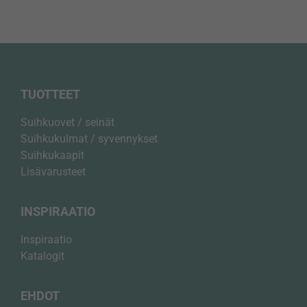
TUOTTEET
Suihkuovet / seinät
Suihkukulmat / syvennykset
Suihkukaapit
Lisävarusteet
INSPIRAATIO
Inspiraatio
Katalogit
Välttämättömät
EHDOT
Nämä evästeet