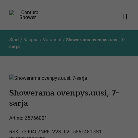
Skip
to
content
Togg
Navi
Tuotteet
Start
/
Kauppa
/
Varaosat
/
Showerama ovenpys.uusi, 7-
sarja
Luettelot
Tietoja meistä
Showerama ovenpys.uusi, 7-
Asiakaspalvelu
sarja
Products
search
Art.no:
Z5766001
RSK: 7390407NRF: VVS: LVI: 5861481GS1: