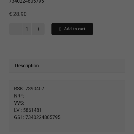
7340224805795
Ostoskori
€
28.90
Add to cart
Showerama
ovenpys.uusi,
7-
sarja
quantity
Description
RSK: 7390407
NRF:
VVS:
LVI: 5861481
GS1: 7340224805795