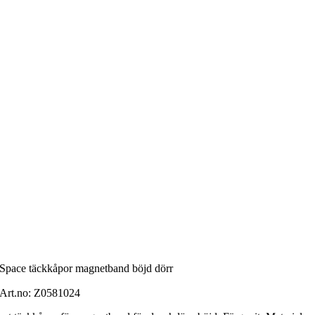
Space täckkåpor magnetband böjd dörr
Art.no:
Z0581024