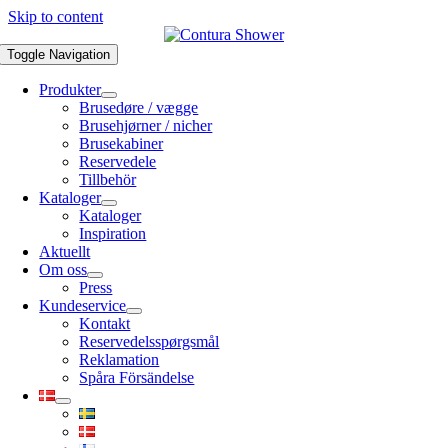
Skip to content
Toggle Navigation
Produkter
Brusedøre / vægge
Brusehjørner / nicher
Brusekabiner
Reservedele
Tillbehör
Kataloger
Kataloger
Inspiration
Aktuellt
Om oss
Press
Kundeservice
Kontakt
Reservedelsspørgsmål
Reklamation
Spåra Försändelse