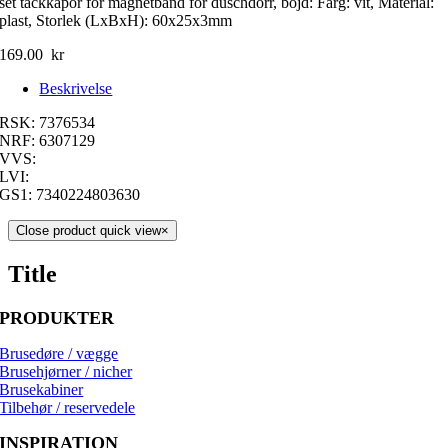
set täckkåpor för magnetband för duschdörr, böjd: Färg: vit, Material:
plast, Storlek (LxBxH): 60x25x3mm
169.00
kr
Beskrivelse
RSK: 7376534
NRF: 6307129
VVS:
LVI:
GS1: 7340224803630
Close product quick view
×
Title
PRODUKTER
Brusedøre / vægge
Brusehjørner / nicher
Brusekabiner
Tilbehør / reservedele
INSPIRATION