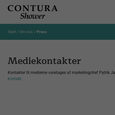
Skip
to
content
Start
/
Om oss
/
Press
Mediekontakter
Kontakter til medierne varetages af marketingchef Patrik J
kontakt
.