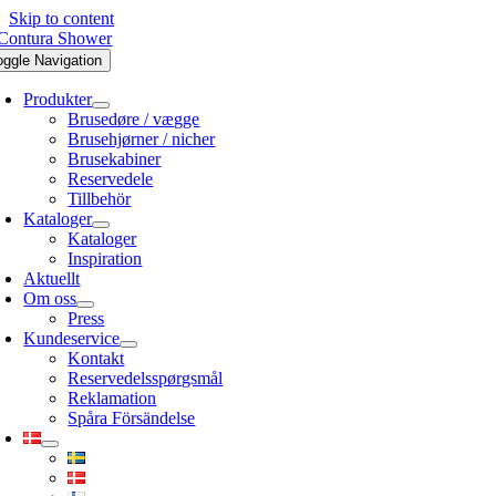
Skip to content
oggle Navigation
Produkter
Brusedøre / vægge
Brusehjørner / nicher
Brusekabiner
Reservedele
Tillbehör
Kataloger
Kataloger
Inspiration
Aktuellt
Om oss
Press
Kundeservice
Kontakt
Reservedelsspørgsmål
Reklamation
Spåra Försändelse