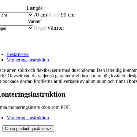
Længde
70 cm
80 cm
90 cm
Variant
Höger
Vänster
Beskrivelse
Monteringsinstruktion
ace är en solid och flexibel serie med duschdörrar. Den låter dig kombin
sch? Oavsett vad du väljer så garanterar vi duschar av hög kvalitet, de
h bockade dörrar. Profilerna är tillverkade av aluminium och finns i bo
onteringsinstruktion
mta monteringsinstruktion som PDF
Monteringsinstruktion
Close product quick view
×