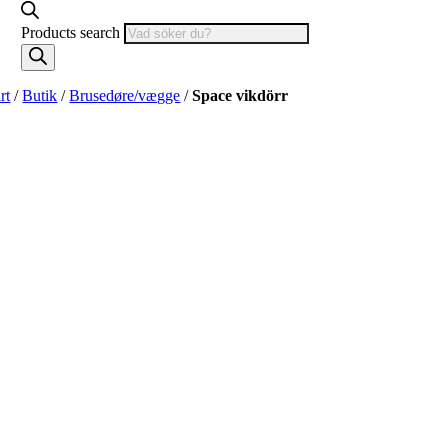
Products search
rt
/
Butik
/
Brusedøre/vægge
/
Space vikdörr