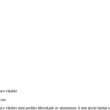
ace vikdörr
t.no:
ace vikdörr med profiler tillverkade av aluminium. 6 mm tjockt härdat s