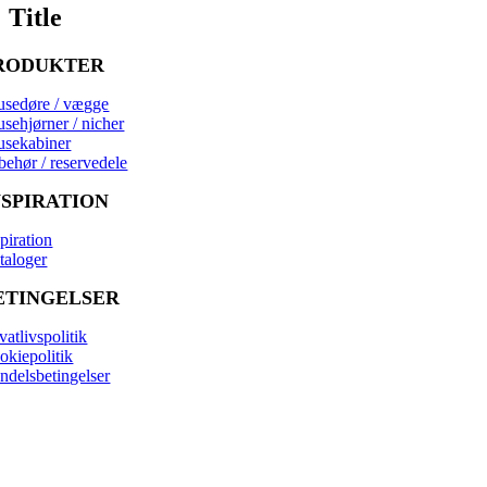
Title
RODUKTER
usedøre / vægge
usehjørner / nicher
usekabiner
behør / reservedele
NSPIRATION
piration
taloger
ETINGELSER
vatlivspolitik
okiepolitik
ndelsbetingelser