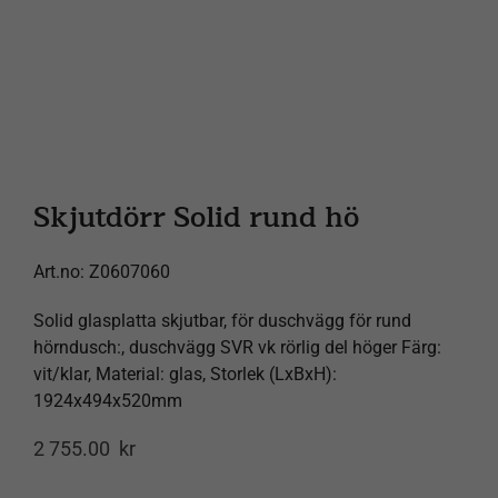
Products
search
Skjutdörr Solid rund hö
Art.no:
Z0607060
Solid glasplatta skjutbar, för duschvägg för rund
hörndusch:, duschvägg SVR vk rörlig del höger Färg:
vit/klar, Material: glas, Storlek (LxBxH):
1924x494x520mm
2 755.00
kr