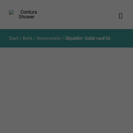
Skip
to
content
Togg
Navi
Produk
Start
/
Butik
/
Reservedele
/
Skjutdörr Solid rund hö
Katalo
Aktuel
Om oss
Kundes