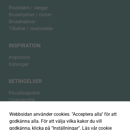
Brusedøre / vægge
Brusehjørner / nicher
Brusekabiner
Tilbehør / reservedele
INSPIRATION
Inspiration
Kataloger
BETINGELSER
Privatlivspolitik
Nödvändiga
Cookiepolitik
Dessa cookies
Handelsbetingelser
är nödvändiga
Webbsidan använder cookies. "Acceptera alla" för att
för att vår
webbplats ska
godkänna alla. För att välja vilka kakor du vill
fungera säkert
godkänna, klicka på "Inställningar".
Läs vår cookie