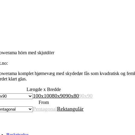
owerama hörn med skjutdörr
t.no:
owerama komplet hjørnevæg med skydedør fås som kvadratisk og femkan
det klart glas.
Længde x Bredde
100x100
80x90
90x80
90x90
From
Pentagonal
Rektangulär
Beskrivelse