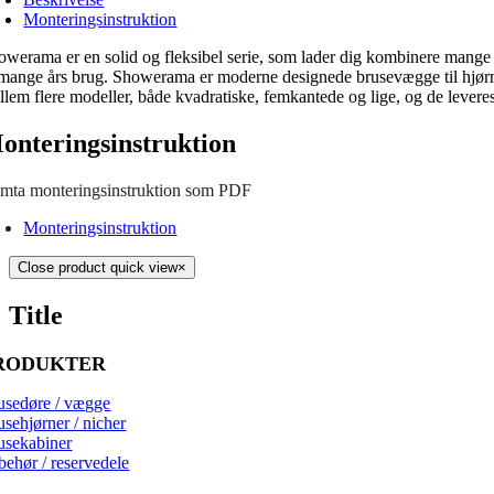
Monteringsinstruktion
owerama er en solid og fleksibel serie, som lader dig kombinere mange fo
l mange års brug. Showerama er moderne designede brusevægge til hjørn
llem flere modeller, både kvadratiske, femkantede og lige, og de levere
onteringsinstruktion
mta monteringsinstruktion som PDF
Monteringsinstruktion
Close product quick view
×
Title
RODUKTER
usedøre / vægge
usehjørner / nicher
usekabiner
behør / reservedele