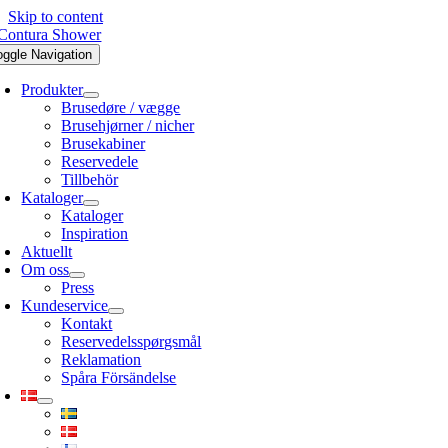
Skip to content
oggle Navigation
Produkter
Brusedøre / vægge
Brusehjørner / nicher
Brusekabiner
Reservedele
Tillbehör
Kataloger
Kataloger
Inspiration
Aktuellt
Om oss
Press
Kundeservice
Kontakt
Reservedelsspørgsmål
Reklamation
Spåra Försändelse