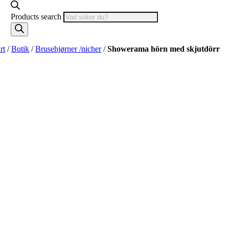
Products search
rt
/
Butik
/
Brusehjørner /nicher
/
Showerama hörn med skjutdörr