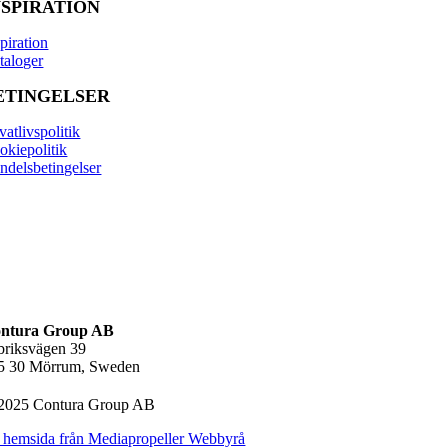
NSPIRATION
piration
taloger
ETINGELSER
vatlivspolitik
okiepolitik
ndelsbetingelser
ntura Group AB
briksvägen 39
5 30 Mörrum, Sweden
2025 Contura Group AB
 hemsida från Mediapropeller Webbyrå