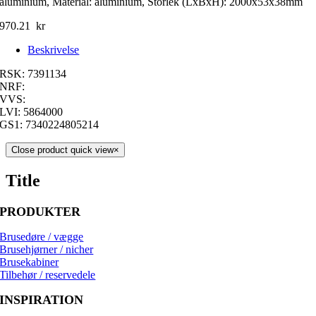
aluminium, Material: aluminium, Storlek (LxBxH): 2000x53x38mm
970.21
kr
Beskrivelse
RSK: 7391134
NRF:
VVS:
LVI: 5864000
GS1: 7340224805214
Close product quick view
×
Title
PRODUKTER
Brusedøre / vægge
Brusehjørner / nicher
Brusekabiner
Tilbehør / reservedele
INSPIRATION