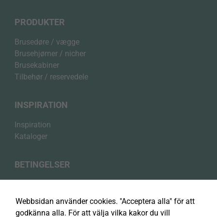
PRODUKTER
Brusedøre / vægge
Brusehjørner / nicher
Brusekabiner
Tilbehør / reservedele
INSPIRATION
Inspiration
Kataloger
BETINGELSER
Privatlivspolitik
Cookiepolitik
Webbsidan använder cookies. "Acceptera alla" för att
Handelsbetingelser
godkänna alla. För att välja vilka kakor du vill