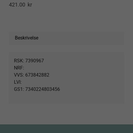
421.00
kr
Products
search
Beskrivelse
RSK: 7390967
NRF:
VVS: 673842882
LVI:
GS1: 7340224803456