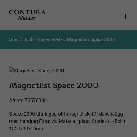
Skip
to
content
Togg
Navi
Produkter
Start
/
Butik
/
Reservedele
/
Magnetlist Space 2000
Kataloger
Aktuellt
Magnetlist Space 2000
Om oss
Art.no:
Z0576304
Kundeservice
Space 2000 tätningsprofil, magnetisk, för duschvägg
med handtag Färg: vit, Material: plast, Storlek (LxBxH):
1850x30x15mm