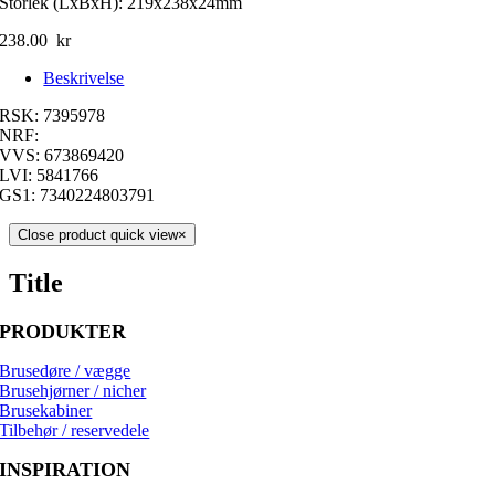
Storlek (LxBxH): 219x238x24mm
238.00
kr
Beskrivelse
RSK: 7395978
NRF:
VVS: 673869420
LVI: 5841766
GS1: 7340224803791
Close product quick view
×
Title
PRODUKTER
Brusedøre / vægge
Brusehjørner / nicher
Brusekabiner
Tilbehør / reservedele
INSPIRATION