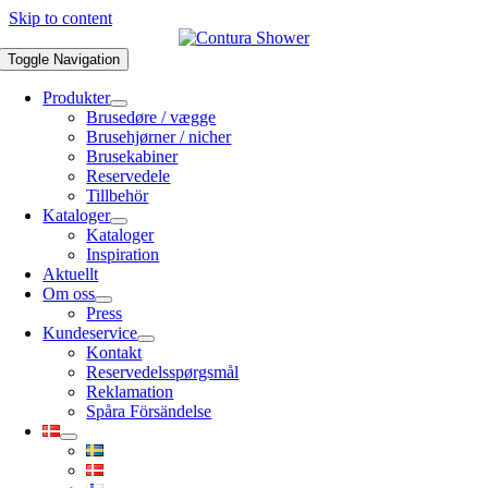
Skip to content
Toggle Navigation
Produkter
Brusedøre / vægge
Brusehjørner / nicher
Brusekabiner
Reservedele
Tillbehör
Kataloger
Kataloger
Inspiration
Aktuellt
Om oss
Press
Kundeservice
Kontakt
Reservedelsspørgsmål
Reklamation
Spåra Försändelse