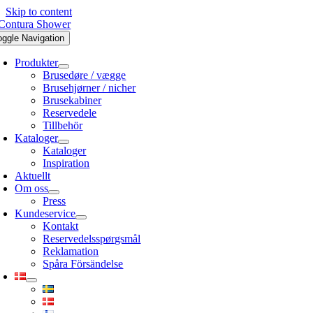
Skip to content
oggle Navigation
Produkter
Brusedøre / vægge
Brusehjørner / nicher
Brusekabiner
Reservedele
Tillbehör
Kataloger
Kataloger
Inspiration
Aktuellt
Om oss
Press
Kundeservice
Kontakt
Reservedelsspørgsmål
Reklamation
Spåra Försändelse