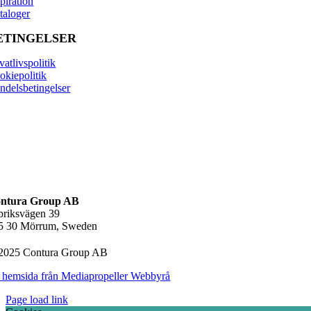
piration
taloger
ETINGELSER
vatlivspolitik
okiepolitik
ndelsbetingelser
ntura Group AB
briksvägen 39
5 30 Mörrum, Sweden
2025 Contura Group AB
 hemsida från Mediapropeller Webbyrå
Page load link