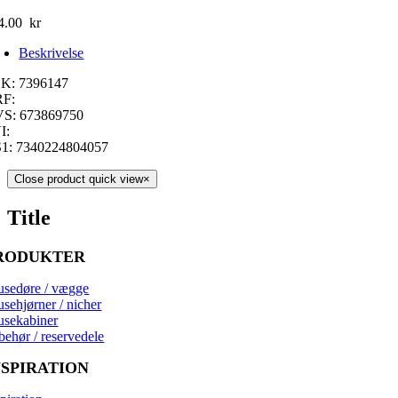
4.00
kr
Beskrivelse
K: 7396147
F:
S: 673869750
I:
1: 7340224804057
Close product quick view
×
Title
RODUKTER
usedøre / vægge
usehjørner / nicher
usekabiner
behør / reservedele
NSPIRATION