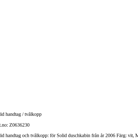
lid handtag / tvålkopp
t.no:
Z0636230
lid handtag och tvålkopp: för Solid duschkabin från år 2006 Färg: vit