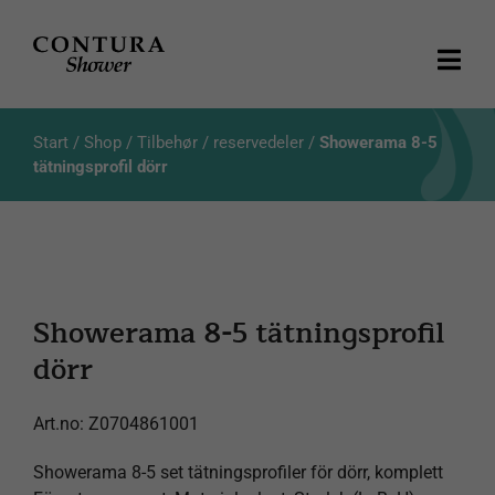
Skip
to
content
Togg
Navi
Produkter
Start
/
Shop
/
Tilbehør / reservedeler
/
Showerama 8-5
tätningsprofil dörr
Kataloger
Aktuellt
Showerama 8-5 tätningsprofil
Om oss
dörr
Kundservice
Art.no:
Z0704861001
Showerama 8-5 set tätningsprofiler för dörr, komplett