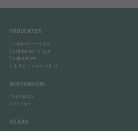
PRODUKTER
Dusjdører / vegger
Dusjhjørner / nisjer
Dusjkabinett
Tilbehør / reservedeler
INSPIRASJON
Inspirasjon
Kataloger
VILKÅR
Personvernerklæring