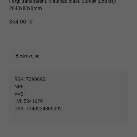
Färg: transparent, Material: plast, Storlek (LxBxH):
2040x80x0mm
Products
search
864.00
kr
Beskrivelse
RSK: 7390690
NRF:
VVS:
LVI: 5841629
GS1: 7340224805092