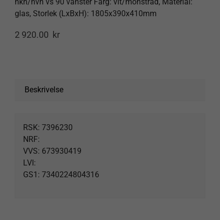
nkh/nvh vs 90 vänster Färg: vit/mönstrad, Material:
glas, Storlek (LxBxH): 1805x390x410mm
Products
search
2 920.00
kr
Beskrivelse
RSK: 7396230
NRF:
VVS: 673930419
LVI:
GS1: 7340224804316