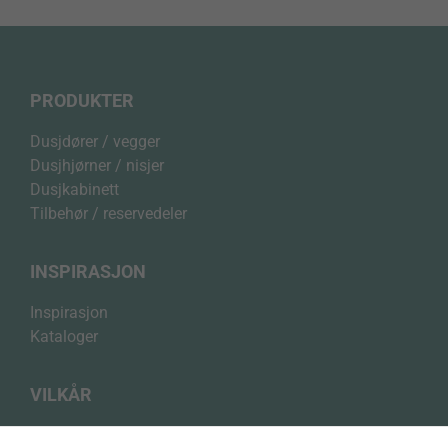
PRODUKTER
Dusjdører / vegger
Dusjhjørner / nisjer
Dusjkabinett
Tilbehør / reservedeler
INSPIRASJON
Inspirasjon
Kataloger
VILKÅR
Personvernerklæring