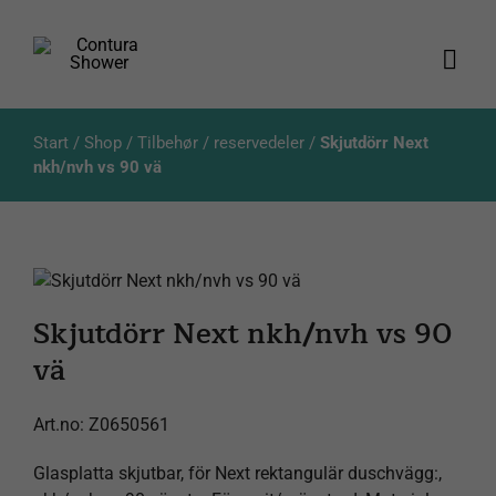
Skip
to
content
Togg
Navi
Produkter
Start
/
Shop
/
Tilbehør / reservedeler
/
Skjutdörr Next
nkh/nvh vs 90 vä
Kataloger
Aktuellt
Skjutdörr Next nkh/nvh vs 90
Om oss
vä
Kundservice
Art.no:
Z0650561
Glasplatta skjutbar, för Next rektangulär duschvägg:,