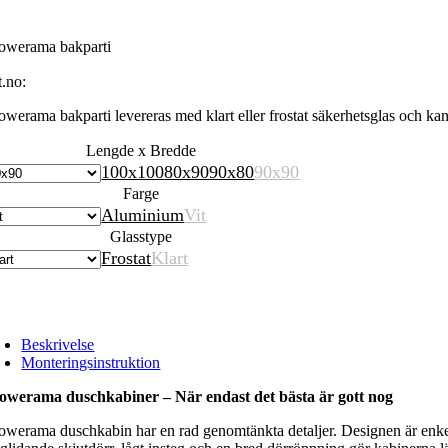
owerama bakparti
t.no:
owerama bakparti levereras med klart eller frostat säkerhetsglas och kan 
Lengde x Bredde
100x100
80x90
90x80
90x90
Farge
Aluminium
Vit
Glasstype
Frostat
Klart
Beskrivelse
Monteringsinstruktion
owerama duschkabiner – När endast det bästa är gott nog
owerama duschkabin har en rad genomtänkta detaljer. Designen är enkel 