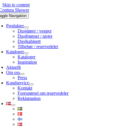
Skip to content
oggle Navigation
Produkter
Dusjdører / vegger
Dusjhjørner / nisjer
Dusjkabinett
Tilbehør / reservedeler
Kataloger
Kataloger
Inspiration
Aktuellt
Om oss
Press
Kundservice
Kontakt
Forespørsel om reservedeler
Reklamation