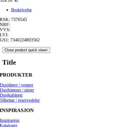
324.18
kr
Beskrivelse
RSK: 7376545
NRF:
VVS:
LVI:
GS1: 7340224803562
Close product quick view
×
Title
PRODUKTER
Dusjdører / vegger
Dusjhjørner / nisjer
Dusjkabinett
Tilbehør / reservedeler
INSPIRASJON
Inspirasjon
Kataloger