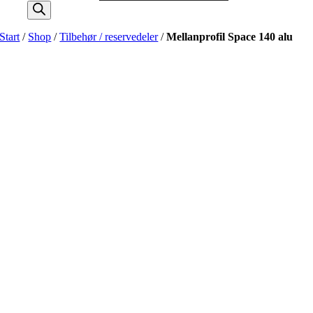
Start
/
Shop
/
Tilbehør / reservedeler
/
Mellanprofil Space 140 alu