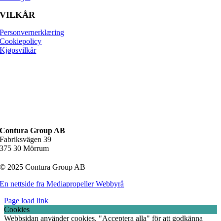
VILKÅR
Personvernerklæring
Cookiepolicy
Kjøpsvilkår
Contura Group AB
Fabriksvägen 39
375 30 Mörrum
© 2025 Contura Group AB
En nettside fra Mediapropeller Webbyrå
Page load link
Cookies
Webbsidan använder cookies. "Acceptera alla" för att godkänna