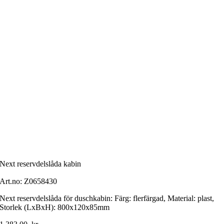
Next reservdelslåda kabin
Art.no:
Z0658430
Next reservdelslåda för duschkabin: Färg: flerfärgad, Material: plast,
Storlek (LxBxH): 800x120x85mm