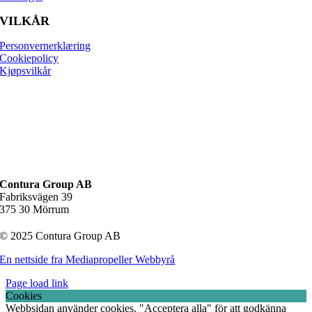
VILKÅR
Personvernerklæring
Cookiepolicy
Kjøpsvilkår
Contura Group AB
Fabriksvägen 39
375 30 Mörrum
© 2025 Contura Group AB
En nettside fra Mediapropeller Webbyrå
Page load link
Cookies
Webbsidan använder cookies. "Acceptera alla" för att godkänna