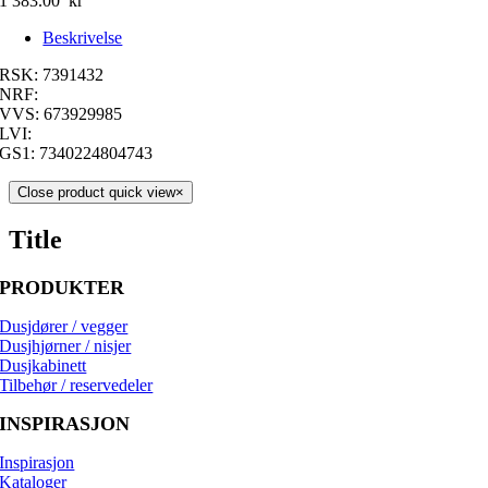
1 383.00
kr
Beskrivelse
RSK: 7391432
NRF:
VVS: 673929985
LVI:
GS1: 7340224804743
Close product quick view
×
Title
PRODUKTER
Dusjdører / vegger
Dusjhjørner / nisjer
Dusjkabinett
Tilbehør / reservedeler
INSPIRASJON
Inspirasjon
Kataloger