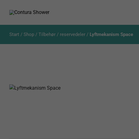
Skip
to
content
Start
/
Shop
/
Tilbehør / reservedeler
/
Lyftmekanism Space