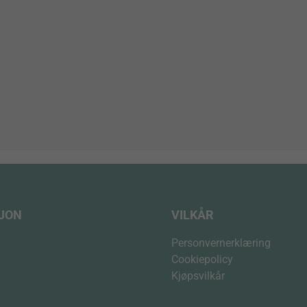
SJON
VILKÅR
Personvernerklæring
Cookiepolicy
Kjøpsvilkår