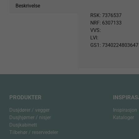
Beskrivelse
RSK: 7376537
NRF: 6307133
VVS:
LVI:
GS1: 7340224803647
PRODUKTER
INSPIRA
Dusjdører / vegger
Inspirasjon
Dusjhjørner / nisjer
Kataloger
Dusjkabinett
Tilbehør / reservedeler