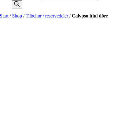
Start
/
Shop
/
Tilbehør / reservedeler
/
Calypso hjul dörr