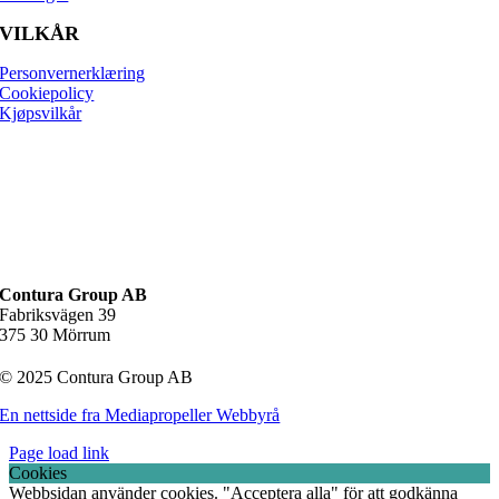
VILKÅR
Personvernerklæring
Cookiepolicy
Kjøpsvilkår
Contura Group AB
Fabriksvägen 39
375 30 Mörrum
© 2025 Contura Group AB
En nettside fra Mediapropeller Webbyrå
Page load link
Cookies
Webbsidan använder cookies. "Acceptera alla" för att godkänna