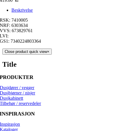
419.00
kr
Beskrivelse
RSK: 7410005
NRF: 6303634
VVS: 673829761
LVI:
GS1: 7340224803364
Close product quick view
×
Title
PRODUKTER
Dusjdører / vegger
Dusjhjørner / nisjer
Dusjkabinett
Tilbehør / reservedeler
INSPIRASJON
Inspirasjon
Kataloger