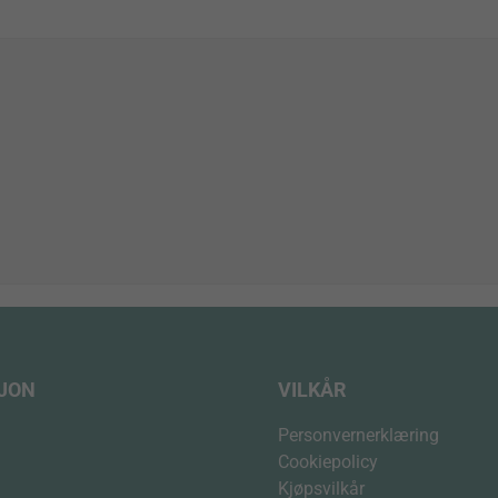
SJON
VILKÅR
Personvernerklæring
Cookiepolicy
Kjøpsvilkår