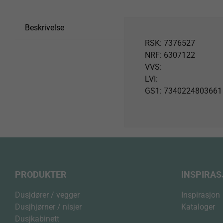
Beskrivelse
RSK: 7376527
NRF: 6307122
VVS:
LVI:
GS1: 7340224803661
PRODUKTER
INSPIRA
Dusjdører / vegger
Inspirasjon
Dusjhjørner / nisjer
Kataloger
Dusjkabinett