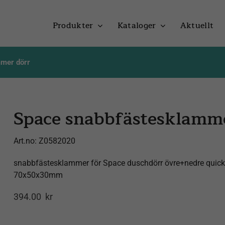
Produkter
Kataloger
Aktuellt
mer dörr
Space snabbfästesklamm
Art.no:
Z0582020
snabbfästesklammer för Space duschdörr övre+nedre quick fix 
70x50x30mm
394.00
kr