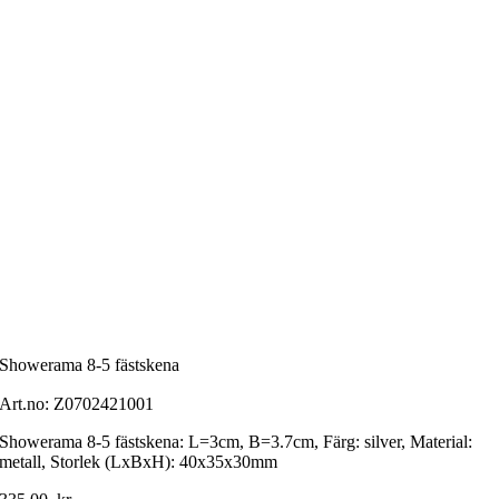
Showerama 8-5 fästskena
Art.no:
Z0702421001
Showerama 8-5 fästskena: L=3cm, B=3.7cm, Färg: silver, Material:
metall, Storlek (LxBxH): 40x35x30mm