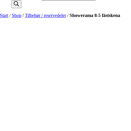
Start
/
Shop
/
Tilbehør / reservedeler
/
Showerama 8-5 fästskena