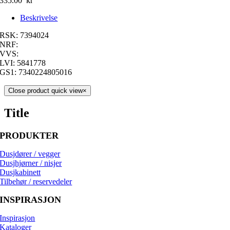
335.00
kr
Beskrivelse
RSK: 7394024
NRF:
VVS:
LVI: 5841778
GS1: 7340224805016
Close product quick view
×
Title
PRODUKTER
Dusjdører / vegger
Dusjhjørner / nisjer
Dusjkabinett
Tilbehør / reservedeler
INSPIRASJON
Inspirasjon
Kataloger