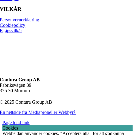
VILKÅR
Personvernerklæring
Cookiepolicy
Kjøpsvilkår
Contura Group AB
Fabriksvägen 39
375 30 Mörrum
© 2025 Contura Group AB
En nettside fra Mediapropeller Webbyrå
Page load link
Cookies
Webbsidan använder cookies. "Acceptera alla" för att godkänna