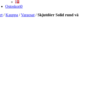
Ostoskori
0
rt
/
Kauppa
/
Varaosat
/
Skjutdörr Solid rund vä