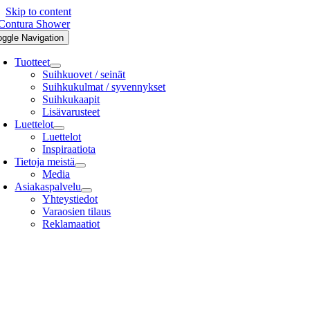
Skip to content
oggle Navigation
Tuotteet
Suihkuovet / seinät
Suihkukulmat / syvennykset
Suihkukaapit
Lisävarusteet
Luettelot
Luettelot
Inspiraatiota
Tietoja meistä
Media
Asiakaspalvelu
Yhteystiedot
Varaosien tilaus
Reklamaatiot