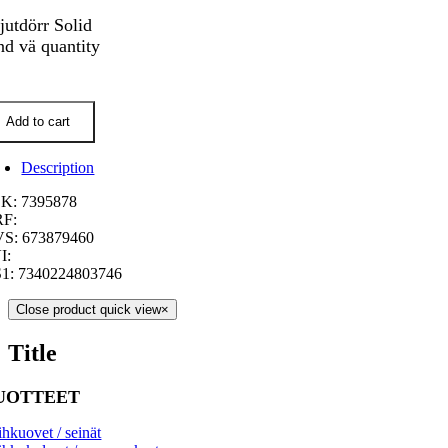
jutdörr Solid
nd vä quantity
Add to cart
Description
K: 7395878
F:
S: 673879460
I:
1: 7340224803746
Close product quick view
×
Title
UOTTEET
ihkuovet / seinät