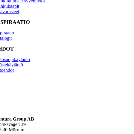
ihkukulmat / syvennykset
ihkukaapit
sävarusteet
NSPIRAATIO
piraatio
talogit
HDOT
etosuojakäytäntö
ästekäytäntö
to­ehdot
ntura Group AB
briksvägen 39
5 30 Mörrum