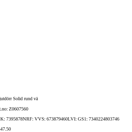
jutdörr Solid rund vä
t.no:
Z0607560
K: 7395878NRF: VVS: 673879460LVI: GS1: 7340224803746
47.50